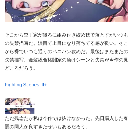
そこから空手家が後ろに組み付き絞め技で落とすがいつも
の失禁描写だ。涙目で上目になり落ちてる感が良い。そこ
から裸でいつも通りのペニバン攻めだ。最後はまたまたの
失禁描写。金髪総合格闘家の負けシーンと失禁が今作の見
どころだろう。
Fighting Scenes III+
ただ残念だが私は今作では抜けなかった。先日購入した春
麗の同人が良すぎたせいもあるだろう。