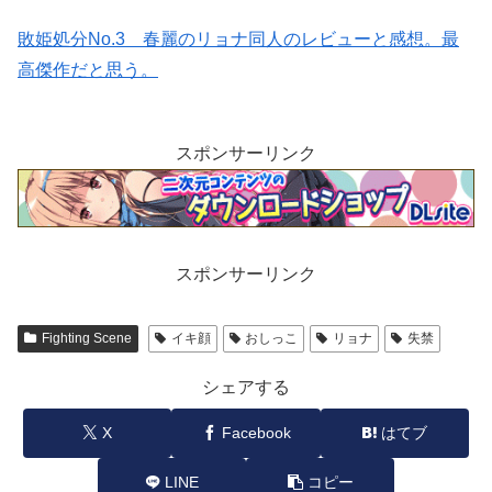
敗姫処分No.3 春麗のリョナ同人のレビューと感想。最
高傑作だと思う。
スポンサーリンク
スポンサーリンク
Fighting Scene
イキ顔
おしっこ
リョナ
失禁
シェアする
X
Facebook
はてブ
LINE
コピー