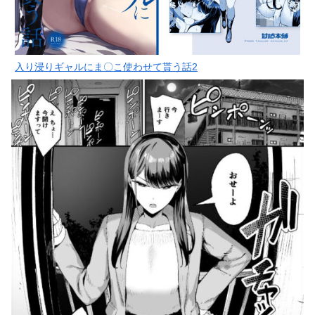
入り浸りギャルにま〇こ使わせて貰う話2