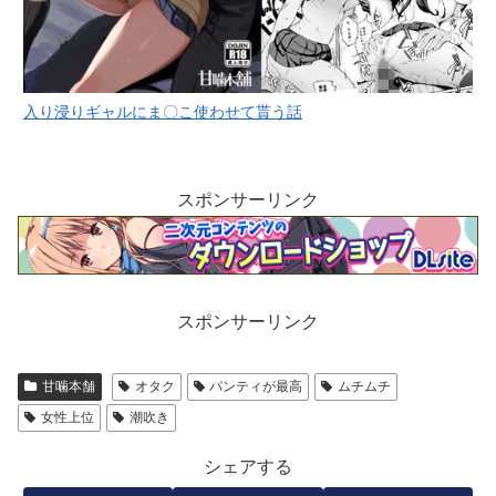
入り浸りギャルにま〇こ使わせて貰う話
スポンサーリンク
スポンサーリンク
甘噛本舗
オタク
パンティが最高
ムチムチ
女性上位
潮吹き
シェアする