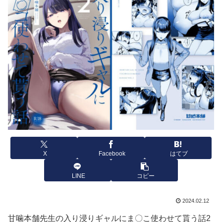
X
Facebook
はてブ
LINE
コピー
2024.02.12
甘噛本舗先生の入り浸りギャルにま〇こ使わせて貰う話2